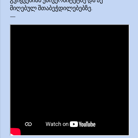
ᲒᲕᲘᲧᲕᲔᲑᲘᲐᲜ ᲣᲜᲘᲕᲔᲠᲡᲘᲢᲔᲢᲖᲔ ᲓᲐ ᲐᲥ
ᲛᲘᲦᲔᲑᲣᲚ ᲨᲗᲐᲑᲔᲭᲓᲘᲚᲔᲑᲔᲑᲖᲔ.