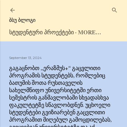
Skip to main content
ᲑᲡᲣ ᲑᲚᲝᲒᲘ
ᲡᲢᲣᲓᲔᲜᲢᲣᲠᲘ ᲞᲠᲝᲔᲥᲢᲔᲑᲘ
MORE…
September 13, 2024
ᲒᲐᲒᲐᲪᲜᲝᲑᲗ ,,ᲔᲠᲐᲖᲛᲣᲡ+“ ᲒᲐᲪᲕᲚᲘᲗᲘ
ᲞᲠᲝᲒᲠᲐᲛᲘᲡ ᲡᲢᲣᲓᲔᲜᲢᲔᲑᲡ, ᲠᲝᲛᲚᲔᲑᲘᲪ
ᲑᲐᲗᲣᲛᲘᲡ ᲨᲝᲗᲐ ᲠᲣᲡᲗᲐᲕᲔᲚᲘᲡ
ᲡᲐᲮᲔᲚᲛᲬᲘᲤᲝ ᲣᲜᲘᲕᲔᲠᲡᲘᲢᲔᲢᲨᲘ ᲔᲠᲗᲘ
ᲡᲔᲛᲔᲡᲢᲠᲘᲡ ᲒᲐᲜᲛᲐᲕᲚᲝᲑᲐᲨᲘ ᲡᲮᲕᲐᲓᲐᲡᲮᲕᲐ
ᲤᲐᲙᲣᲚᲢᲔᲢᲖᲔ ᲡᲬᲐᲕᲚᲝᲑᲓᲜᲔᲜ. ᲣᲪᲮᲝᲔᲚᲘ
ᲡᲢᲣᲓᲔᲜᲢᲔᲑᲘ ᲒᲕᲘᲖᲘᲐᲠᲔᲑᲔᲜ ᲒᲐᲪᲕᲚᲘᲗᲘ
ᲞᲠᲝᲒᲠᲐᲛᲘᲗ ᲛᲘᲦᲔᲑᲣᲚ ᲒᲐᲛᲝᲪᲓᲘᲚᲔᲑᲐᲡ,