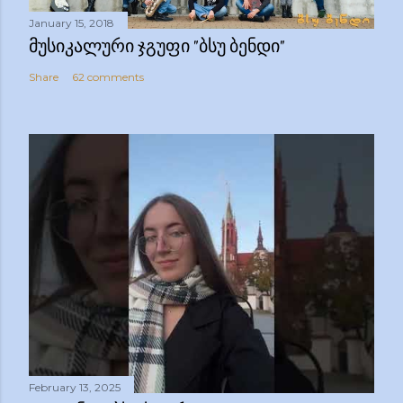
January 15, 2018
ᲛᲣᲡᲘᲙᲐᲚᲣᲠᲘ ᲯᲒᲣᲤᲘ "ᲑᲡᲣ ᲑᲔᲜᲓᲘ"
Share
62 comments
February 13, 2025