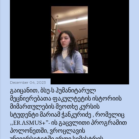
December 04, 2023
ᲒᲐᲘᲪᲐᲜᲘᲗ, ᲑᲡᲣ-Ს ᲰᲣᲛᲐᲜᲘᲢᲐᲠᲣᲚ
ᲛᲔᲪᲜᲘᲔᲠᲔᲑᲐᲗᲐ ᲤᲐᲙᲣᲚᲢᲔᲢᲘᲡ ᲘᲡᲢᲝᲠᲘᲘᲡ
ᲛᲘᲛᲐᲠᲗᲣᲚᲔᲑᲘᲡ ᲛᲔᲝᲗᲮᲔ ᲙᲣᲠᲡᲘᲡ
ᲡᲢᲣᲓᲔᲜᲢᲘ ᲛᲐᲠᲘᲐᲛ ᲭᲐᲜᲙᲣᲠᲘᲫᲔ , ᲠᲝᲛᲔᲚᲘᲪ
,,ERASMUS+”- ᲘᲡ ᲒᲐᲪᲕᲚᲘᲗᲘ ᲞᲠᲝᲒᲠᲐᲛᲘᲗ
ᲞᲝᲚᲝᲜᲔᲗᲨᲘ, ᲕᲠᲝᲪᲚᲐᲕᲘᲡ
ᲣᲜᲘᲕᲔᲠᲡᲘᲢᲔᲢᲨᲘ ᲔᲠᲗᲘ ᲡᲔᲛᲔᲡᲢᲠᲘᲡ