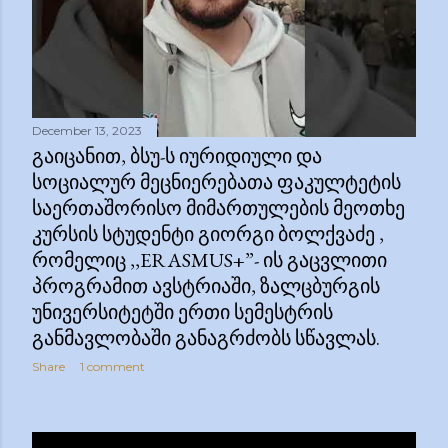
December 13, 2023
ᲒᲐᲘᲪᲐᲜᲘᲗ, ᲑᲡᲣ-Ს ᲘᲣᲠᲘᲓᲘᲣᲚᲘ ᲓᲐ
ᲡᲝᲪᲘᲐᲚᲣᲠ ᲛᲔᲪᲜᲘᲔᲠᲔᲑᲐᲗᲐ ᲤᲐᲙᲣᲚᲢᲔᲢᲘᲡ
ᲡᲐᲔᲠᲗᲐᲨᲝᲠᲘᲡᲝ ᲛᲘᲛᲐᲠᲗᲣᲚᲔᲑᲘᲡ ᲛᲔᲝᲗᲮᲔ
ᲙᲣᲠᲡᲘᲡ ᲡᲢᲣᲓᲔᲜᲢᲘ ᲒᲘᲝᲠᲒᲘ ᲑᲝᲚᲥᲕᲐᲫᲔ ,
ᲠᲝᲛᲔᲚᲘᲪ ,,ERASMUS+”- ᲘᲡ ᲒᲐᲪᲕᲚᲘᲗᲘ
ᲞᲠᲝᲒᲠᲐᲛᲘᲗ ᲐᲕᲡᲢᲠᲘᲐᲨᲘ, ᲖᲐᲚᲪᲑᲣᲠᲒᲘᲡ
ᲣᲜᲘᲕᲔᲠᲡᲘᲢᲔᲢᲨᲘ ᲔᲠᲗᲘ ᲡᲔᲛᲔᲡᲢᲠᲘᲡ
ᲒᲐᲜᲛᲐᲕᲚᲝᲑᲐᲨᲘ ᲒᲐᲜᲐᲒᲠᲫᲝᲑᲡ ᲡᲬᲐᲕᲚᲐᲡ.
Share
1 comment