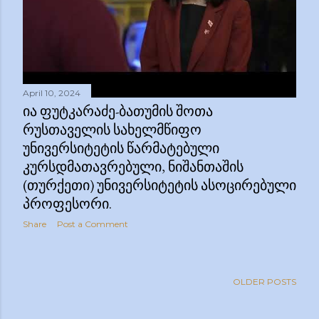
April 10, 2024
ᲘᲐ ᲤᲣᲢᲙᲐᲠᲐᲫᲔ-ᲑᲐᲗᲣᲛᲘᲡ ᲨᲝᲗᲐ
ᲠᲣᲡᲗᲐᲕᲔᲚᲘᲡ ᲡᲐᲮᲔᲚᲛᲬᲘᲤᲝ
ᲣᲜᲘᲕᲔᲠᲡᲘᲢᲔᲢᲘᲡ ᲬᲐᲠᲛᲐᲢᲔᲑᲣᲚᲘ
ᲙᲣᲠᲡᲓᲛᲐᲗᲐᲕᲠᲔᲑᲣᲚᲘ, ᲜᲘᲨᲐᲜᲗᲐᲨᲘᲡ
(ᲗᲣᲠᲥᲔᲗᲘ) ᲣᲜᲘᲕᲔᲠᲡᲘᲢᲔᲢᲘᲡ ᲐᲡᲝᲪᲘᲠᲔᲑᲣᲚᲘ
ᲞᲠᲝᲤᲔᲡᲝᲠᲘ.
Share
Post a Comment
OLDER POSTS