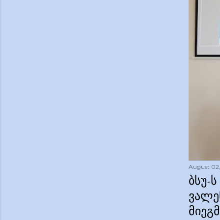
August 02,
ᲑᲡᲣ-
ᲕᲐᲚᲔ
ᲛᲘᲔᲒ