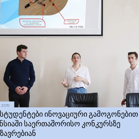
 2019
Ს ᲡᲢᲣᲓᲔᲜᲢᲔᲑᲘ ᲘᲜᲝᲕᲐᲪᲘᲣᲠᲘ ᲒᲐᲛᲝᲒᲝᲜᲔᲑᲘᲗ
ᲜᲡᲘᲐᲨᲘ ᲡᲐᲔᲠᲗᲐᲨᲝᲠᲘᲡᲝ ᲙᲝᲜᲙᲣᲠᲡᲖᲔ
ᲛᲖᲐᲕᲠᲔᲑᲘᲐᲜ