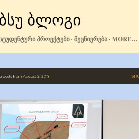
Skip to main content
ᲑᲡᲣ ᲑᲚᲝᲒᲘ
ᲡᲢᲣᲓᲔᲜᲢᲣᲠᲘ ᲞᲠᲝᲔᲥᲢᲔᲑᲘ
ᲛᲔᲪᲜᲘᲔᲠᲔᲑᲐ
MORE…
 posts from August 2, 2019
SH