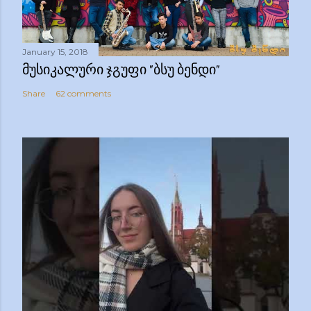
January 15, 2018
ᲛᲣᲡᲘᲙᲐᲚᲣᲠᲘ ᲯᲒᲣᲤᲘ "ᲑᲡᲣ ᲑᲔᲜᲓᲘ"
Share
62 comments