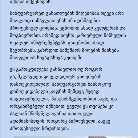
იქნება
თქვენთვის.
საზღვარგარეთ
განათლების
მიღებისას
თქვენ
არა
მხოლოდ
ისწავლით
ენას
ან
იღრმავებთ
პ
როფესიულ ცოდნას, ეცნობით ახალ კულტურას და
მოგზაურობთ, არამედ იძენთ კარიერული წინსვლის
რეალურ ინსტრუმენტებს,
გაიცნობთ ახალ
მეგობრებს
, გაზრდით სამუშაოს მიღების შანსებს
მსოფლიოს
სხვადასხვა
კუთხე
ში
.
ეს
გამოცდილება
გასწავლით
თუ
როგორ
გაუმკლავდეთ
ყოველდღიურ
ცხოვრებას
დამოუკიდებლად
.
საზღვარგარეთ
ხანმოკლე
დამოუკიდებელი
ყოფნის
შემდეგ
მეტად
თავდაჯერებული,
პასუხისმგებლობით
სავსე და
ორგანიზებულ
ი
იქნებით.
ყველა ეს თვისება
კი
ძალიან მნიშვნელოვანია თითოეული
ადამიანის
თვის,
როგორც პიროვნული, ასევე
პროფესიული ზრდისთვის.