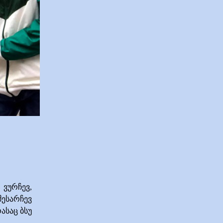
 ვურჩევ,
ესარჩევ
ასაც ბსუ