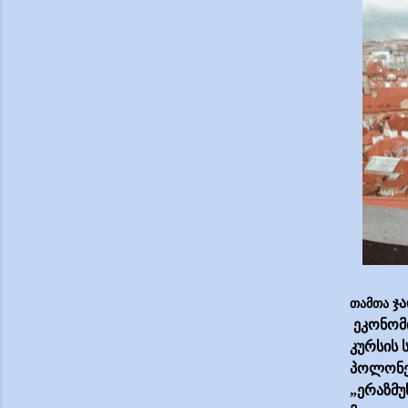
თამთა
ჯა
ეკონომი
კურსის 
პოლონე
„ერაზმუ