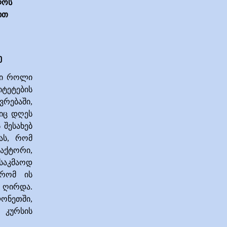
ლოს
ით
ე
სი როლი
ტეტების
რებაში,
ბიც დღეს
 შესახებ
ას, რომ
აქტორი,
საკმაოდ
რომ ის
 ღირდა.
ლონეთში,
 კურსის