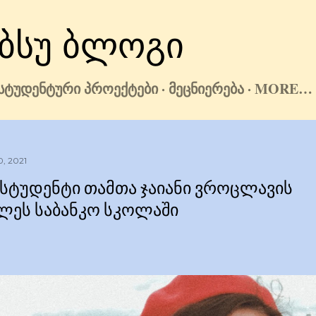
Skip to main content
ᲑᲡᲣ ᲑᲚᲝᲒᲘ
ᲡᲢᲣᲓᲔᲜᲢᲣᲠᲘ ᲞᲠᲝᲔᲥᲢᲔᲑᲘ
ᲛᲔᲪᲜᲘᲔᲠᲔᲑᲐ
MORE…
0, 2021
Ს ᲡᲢᲣᲓᲔᲜᲢᲘ ᲗᲐᲛᲗᲐ ᲯᲐᲘᲐᲜᲘ ᲕᲠᲝᲪᲚᲐᲕᲘᲡ
ᲚᲔᲡ ᲡᲐᲑᲐᲜᲙᲝ ᲡᲙᲝᲚᲐᲨᲘ