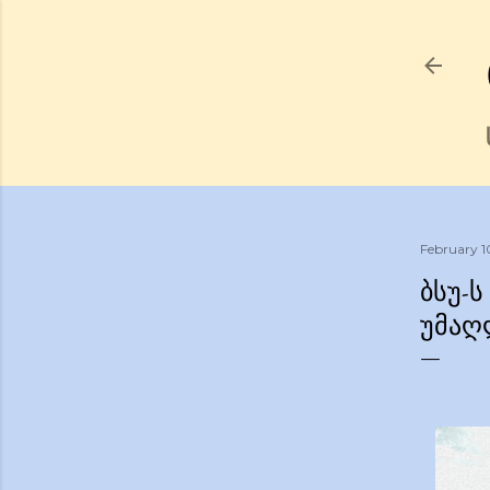
February 1
ᲑᲡᲣ-
ᲣᲛᲐᲦ