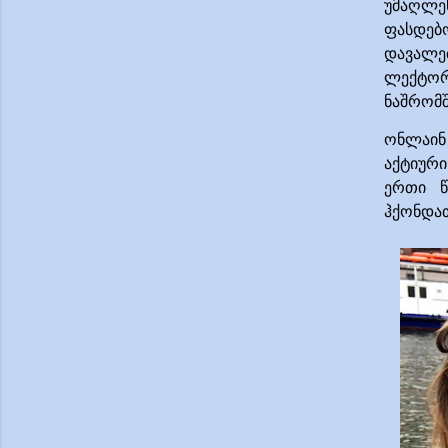
უმაღლე
ფასდებ
დავალებ
ლექტორ
ნაშრომშ
ონლაი
ნ
აქტიურ
ერთი წ
ჰქონდა