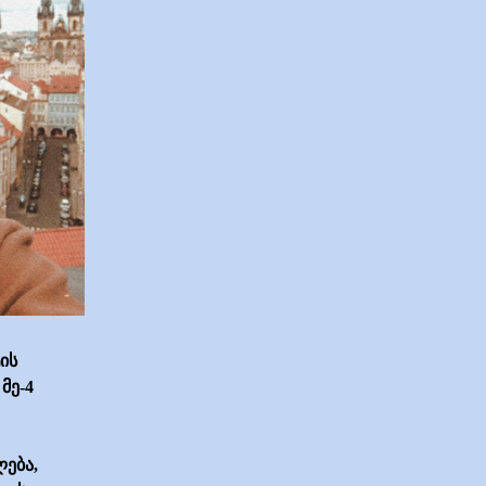
ის
მე-4
ლება,