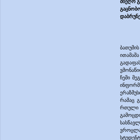
მიეღო გ
გაცნობ
დაბრუნე
ბათუმი
ითამაშა
გადაფას
ვმონაწი
ჩემი მე
ინფორმ
ერაზმუ
რამაც გ
რთული 
გამოცდ
სასწავ
ვროცლა
სტუდენტ