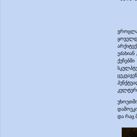
ვროცლა
ყოველდ
არქიტექ
ეძახიან
ქუჩებშ
სკულპტუ
ცეკვავ
პუნქტუ
კულტურა
უხოეთშ
დამოუკ
და რაც 